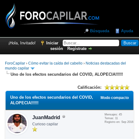
Búsqueda
Ayuda
¡Hola, Invitado!
Iniciar
sesión
Regístrate
ForoCapilar
›
Cómo evitar la caída del cabello
›
Noticias destacadas del
mundo capilar
Uno de los efectos secundarios del COVID, ALOPECIA!!!!!!
Calificación:
Uno de los efectos secundarios del COVID,
Modo compacto
ALOPECIA!!!!!!
Mensajes: 45
JuanMadrid
Temas: 11
Registro en: Sep 2016
Curioso capilar