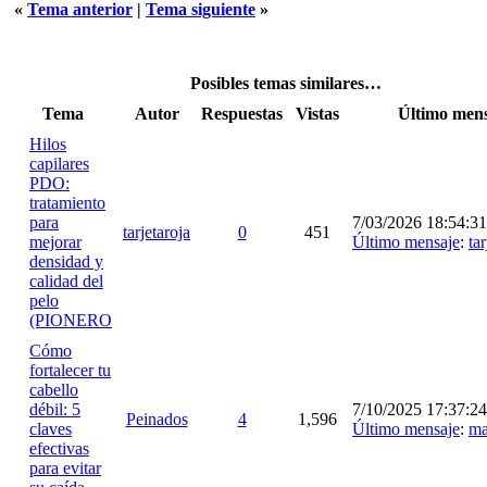
«
Tema anterior
|
Tema siguiente
»
Posibles temas similares…
Tema
Autor
Respuestas
Vistas
Último mens
Hilos
capilares
PDO:
tratamiento
para
7/03/2026 18:54:31
tarjetaroja
0
451
mejorar
Último mensaje
:
tar
densidad y
calidad del
pelo
(PIONERO
Cómo
fortalecer tu
cabello
débil: 5
7/10/2025 17:37:24
Peinados
4
1,596
claves
Último mensaje
:
ma
efectivas
para evitar