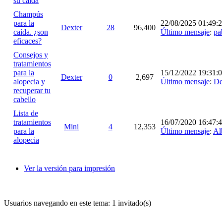
su caída
Champús
para la
22/08/2025 01:49:
Dexter
28
96,400
caída. ¿son
Último mensaje
:
pa
eficaces?
Consejos y
tratamientos
para la
15/12/2022 19:31:
Dexter
0
2,697
alopecia y
Último mensaje
:
De
recuperar tu
cabello
Lista de
tratamientos
16/07/2020 16:47:
Mini
4
12,353
para la
Último mensaje
:
Al
alopecia
Ver la versión para impresión
Usuarios navegando en este tema: 1 invitado(s)