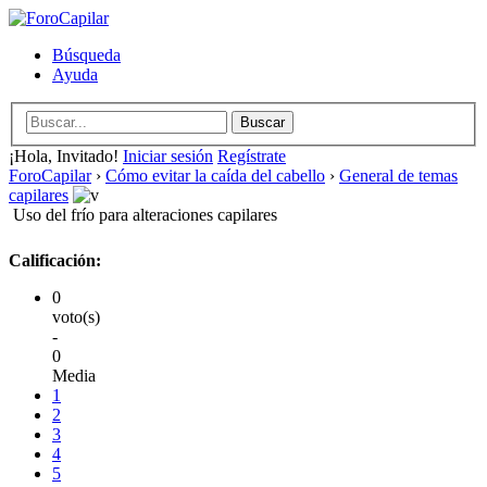
Búsqueda
Ayuda
¡Hola, Invitado!
Iniciar sesión
Regístrate
ForoCapilar
›
Cómo evitar la caída del cabello
›
General de temas
capilares
Uso del frío para alteraciones capilares
Calificación:
0
voto(s)
-
0
Media
1
2
3
4
5