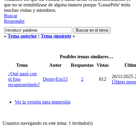
que no se rentabilizase de alguna manera porque 'GanarPelo' tenía
muchas visitas y miembros.
Buscar
Responder
«
Tema anterior
|
Tema siguiente
»
Posibles temas similares…
Tema
Autor
Respuestas
Vistas
Últim
¿Qué pasó con
26/11/2025 
el foro
DennyEru15
2
812
Último mens
recuperarelpelo?
Ver la versión para impresión
Usuarios navegando en este tema: 1 invitado(s)