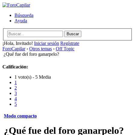
Búsqueda
Ayuda
¡Hola, Invitado!
Iniciar sesión
Regístrate
ForoCapilar
›
Otros temas
›
Off Topic
¿Qué fue del foro ganarpelo?
Calificación:
1 voto(s) - 5 Media
1
2
3
4
5
Modo compacto
¿Qué fue del foro ganarpelo?