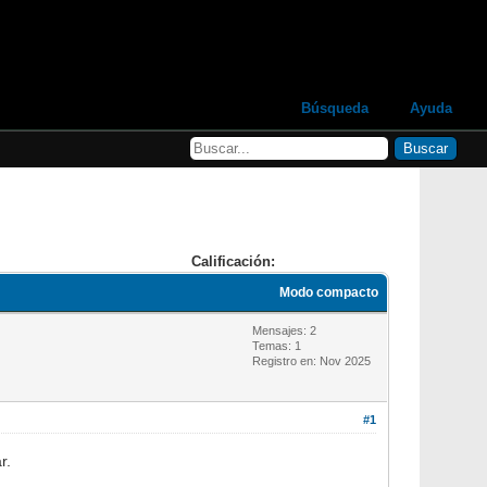
Búsqueda
Ayuda
Calificación:
Modo compacto
Mensajes: 2
Temas: 1
Registro en: Nov 2025
#1
r.