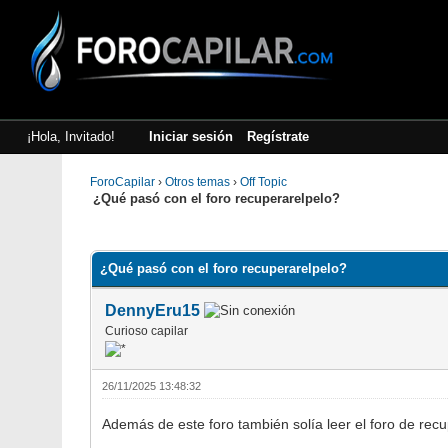
¡Hola, Invitado!
Iniciar sesión
Regístrate
ForoCapilar
›
Otros temas
›
Off Topic
¿Qué pasó con el foro recuperarelpelo?
1 voto(s) - 2 Media
1
2
3
4
5
¿Qué pasó con el foro recuperarelpelo?
DennyEru15
Curioso capilar
26/11/2025 13:48:32
Además de este foro también solía leer el foro de recu