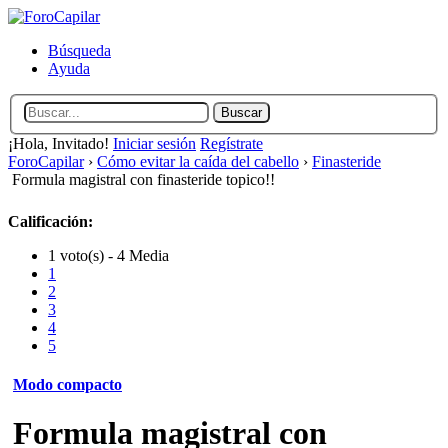
Búsqueda
Ayuda
¡Hola, Invitado!
Iniciar sesión
Regístrate
ForoCapilar
›
Cómo evitar la caída del cabello
›
Finasteride
Formula magistral con finasteride topico!!
Calificación:
1 voto(s) - 4 Media
1
2
3
4
5
Modo compacto
Formula magistral con