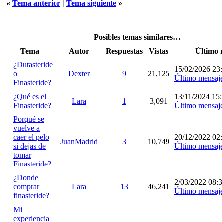
«
Tema anterior
|
Tema siguiente
»
Posibles temas similares…
Tema
Autor
Respuestas
Vistas
Último 
¿Dutasteride
15/02/2026 23
o
Dexter
9
21,125
Último mensaj
Finasteride?
¿Qué es el
13/11/2024 15
Lara
1
3,091
Finasteride?
Último mensaj
Porqué se
vuelve a
caer el pelo
20/12/2022 02
JuanMadrid
3
10,749
si dejas de
Último mensaj
tomar
Finasteride?
¿Donde
2/03/2022 08:
comprar
Lara
13
46,241
Último mensaj
finasteride?
Mi
experiencia