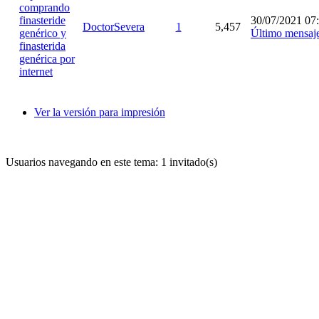
comprando
finasteride
30/07/2021 07
DoctorSevera
1
5,457
genérico y
Último mensaj
finasterida
genérica por
internet
Ver la versión para impresión
Usuarios navegando en este tema: 1 invitado(s)