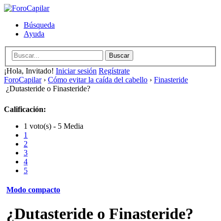
Búsqueda
Ayuda
¡Hola, Invitado!
Iniciar sesión
Regístrate
ForoCapilar
›
Cómo evitar la caída del cabello
›
Finasteride
¿Dutasteride o Finasteride?
Calificación:
1 voto(s) - 5 Media
1
2
3
4
5
Modo compacto
¿Dutasteride o Finasteride?