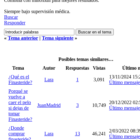
Combina con minoxidil para mejores resultados.
Siempre bajo supervisión médica.
Buscar
Responder
«
Tema anterior
|
Tema siguiente
»
Posibles temas similares…
Tema
Autor
Respuestas
Vistas
Último 
¿Qué es el
13/11/2024 15:
Lara
1
3,091
Finasteride?
Último mensaje
Porqué se
vuelve a
caer el pelo
20/12/2022 02:
JuanMadrid
3
10,749
si dejas de
Último mensaje
tomar
Finasteride?
¿Donde
2/03/2022 08:3
comprar
Lara
13
46,241
Último mensaje
finasteride?