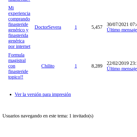
Mi
experiencia
comprando
finasteride
30/07/2021 07:
DoctorSevera
1
5,457
genérico y
Último mensaje
finasterida
genérica
por internet
Formula
magistral
22/02/2019 23:
con
Chilito
1
8,289
Último mensaje
finasteride
topico!!
Ver la versión para impresión
Usuarios navegando en este tema: 1 invitado(s)