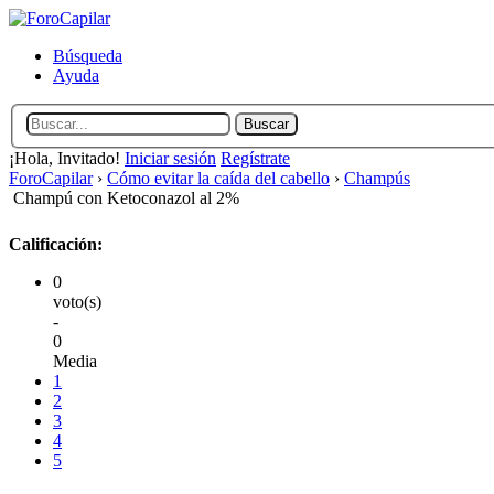
Búsqueda
Ayuda
¡Hola, Invitado!
Iniciar sesión
Regístrate
ForoCapilar
›
Cómo evitar la caída del cabello
›
Champús
Champú con Ketoconazol al 2%
Calificación:
0
voto(s)
-
0
Media
1
2
3
4
5