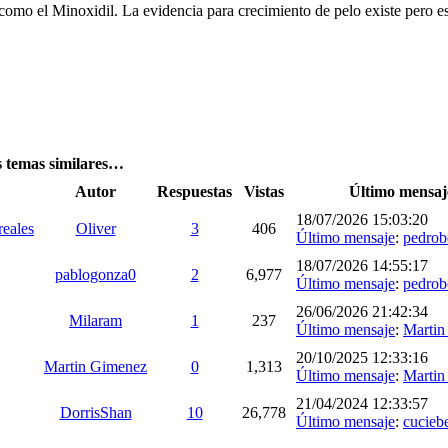
 como el Minoxidil. La evidencia para crecimiento de pelo existe pero e
s temas similares…
Autor
Respuestas
Vistas
Último mensaj
18/07/2026 15:03:20
eales
Oliver
3
406
Último mensaje
:
pedrob
18/07/2026 14:55:17
pablogonza0
2
6,977
Último mensaje
:
pedrob
26/06/2026 21:42:34
Milaram
1
237
Último mensaje
:
Martin
20/10/2025 12:33:16
Martin Gimenez
0
1,313
Último mensaje
:
Martin
21/04/2024 12:33:57
DorrisShan
10
26,778
Último mensaje
:
cucieb