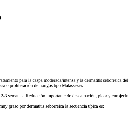
%
tamiento para la caspa moderada/intensa y la dermatitis seborreica de
asa o proliferación de hongos tipo Malassezia.
en 2-3 semanas. Reducción importante de descamación, picor y enrojec
muy graso por dermatitis seborreica la secuencia típica es:
)