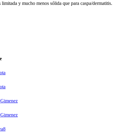
s limitada y mucho menos sólida que para caspa/dermatitis.
e
ota
ota
 Gimenez
 Gimenez
ea8