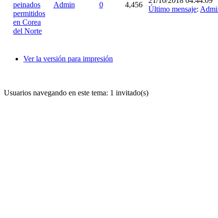
21/10/2018 04:44:09
peinados
Admin
0
4,456
Último mensaje
:
Admi
permitidos
en Corea
del Norte
Ver la versión para impresión
Usuarios navegando en este tema: 1 invitado(s)