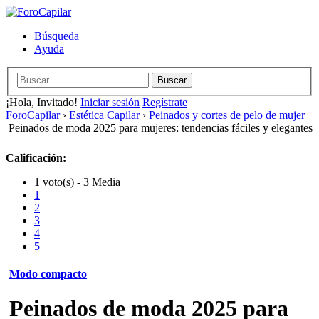
Búsqueda
Ayuda
¡Hola, Invitado!
Iniciar sesión
Regístrate
ForoCapilar
›
Estética Capilar
›
Peinados y cortes de pelo de mujer
Peinados de moda 2025 para mujeres: tendencias fáciles y elegantes
Calificación:
1 voto(s) - 3 Media
1
2
3
4
5
Modo compacto
Peinados de moda 2025 para