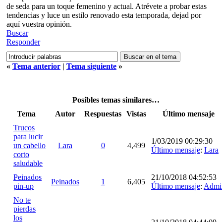
de seda para un toque femenino y actual. Atrévete a probar estas
tendencias y luce un estilo renovado esta temporada, dejad por
aquí vuestra opinión.
Buscar
Responder
«
Tema anterior
|
Tema siguiente
»
Posibles temas similares…
Tema
Autor
Respuestas
Vistas
Último mensaje
Trucos
para lucir
1/03/2019 00:29:30
un cabello
Lara
0
4,499
Último mensaje
:
Lara
corto
saludable
Peinados
21/10/2018 04:52:53
Peinados
1
6,405
pin-up
Último mensaje
:
Admi
No te
pierdas
los