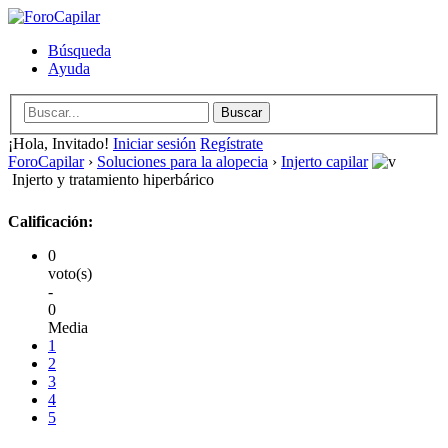
Búsqueda
Ayuda
¡Hola, Invitado!
Iniciar sesión
Regístrate
ForoCapilar
›
Soluciones para la alopecia
›
Injerto capilar
Injerto y tratamiento hiperbárico
Calificación:
0
voto(s)
-
0
Media
1
2
3
4
5