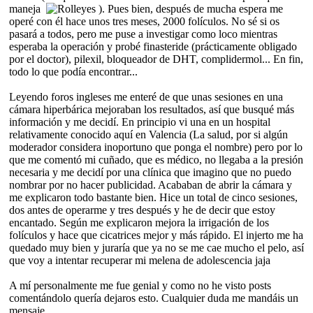
maneja
). Pues bien, después de mucha espera me
operé con él hace unos tres meses, 2000 folículos. No sé si os
pasará a todos, pero me puse a investigar como loco mientras
esperaba la operación y probé finasteride (prácticamente obligado
por el doctor), pilexil, bloqueador de DHT, complidermol... En fin,
todo lo que podía encontrar...
Leyendo foros ingleses me enteré de que unas sesiones en una
cámara hiperbárica mejoraban los resultados, así que busqué más
información y me decidí. En principio vi una en un hospital
relativamente conocido aquí en Valencia (La salud, por si algún
moderador considera inoportuno que ponga el nombre) pero por lo
que me comentó mi cuñado, que es médico, no llegaba a la presión
necesaria y me decidí por una clínica que imagino que no puedo
nombrar por no hacer publicidad. Acababan de abrir la cámara y
me explicaron todo bastante bien. Hice un total de cinco sesiones,
dos antes de operarme y tres después y he de decir que estoy
encantado. Según me explicaron mejora la irrigación de los
folículos y hace que cicatrices mejor y más rápido. El injerto me ha
quedado muy bien y juraría que ya no se me cae mucho el pelo, así
que voy a intentar recuperar mi melena de adolescencia jaja
A mí personalmente me fue genial y como no he visto posts
comentándolo quería dejaros esto. Cualquier duda me mandáis un
mensaje.