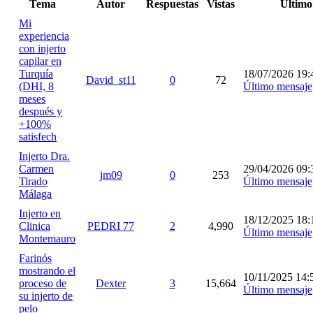
Tema
Autor
Respuestas
Vistas
Último
Mi
experiencia
con injerto
capilar en
Turquía
18/07/2026 19:
David_st11
0
72
(DHI, 8
Último mensaje
meses
después y
+100%
satisfech
Injerto Dra.
Carmen
29/04/2026 09:
jm09
0
253
Tirado
Último mensaje
Málaga
Injerto en
18/12/2025 18:
Clinica
PEDRI 77
2
4,990
Último mensaje
Montemauro
Farinós
mostrando el
10/11/2025 14:
proceso de
Dexter
3
15,664
Último mensaje
su injerto de
pelo