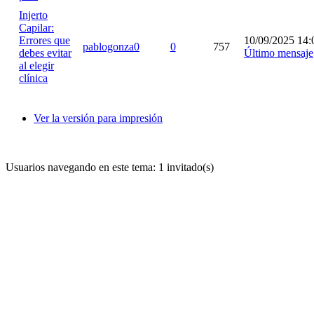
Injerto
Capilar:
Errores que
10/09/2025 14:
pablogonza0
0
757
debes evitar
Último mensaje
al elegir
clínica
Ver la versión para impresión
Usuarios navegando en este tema: 1 invitado(s)