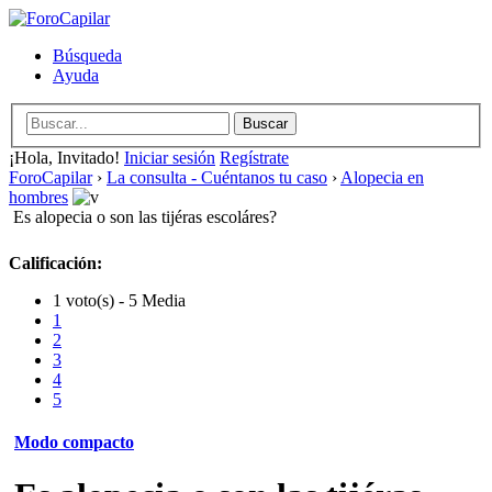
Búsqueda
Ayuda
¡Hola, Invitado!
Iniciar sesión
Regístrate
ForoCapilar
›
La consulta - Cuéntanos tu caso
›
Alopecia en
hombres
Es alopecia o son las tijéras escoláres?
Calificación:
1 voto(s) - 5 Media
1
2
3
4
5
Modo compacto