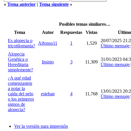
«
Tema anterior
|
Tema siguiente
»
Posibles temas similares…
Tema
Autor
Respuestas
Vistas
Último
Es alopecia o
20/07/2025 21:
Alfonso11
1
1,529
tricotilomanía?
Último mensaje
Alopecia
Genética o
31/01/2023 04:
Insisto
3
11,309
Hereditaria
Último mensaje
simplemente?
¿A qué edad
comenzasteis
a notar la
13/01/2023 20:
caída del pelo
esteban
4
11,768
Último mensaje
o los primeros
signos de
alopecia?
Ver la versión para impresión