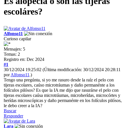
Es alopecia o son las tijéras
escoláres?
Alfonso11
Curioso capilar
Mensajes: 5
Temas: 2
Registro en: Dec 2024
#1
30/12/2024 19:25:02
(Última modificación: 30/12/2024 20:28:11
por
Alfonso11
.)
Tengo una pregúnta, si yo me rasuro desde la raíz el pelo con
tijeras escolares, caúso microtráumas y daño permanénte a los
folículos pilósos? Es que la IA me dijo que rasurárse el pelo con
tijeras escolares caúsa microtráumas, microherídas, microcórtes y
herídas microscópicas y daño permanénte en los folículos pilósos,
le debo creer a la IA?
Buscar
Responder
Lara