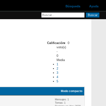
Búsqueda
Ayuda
Calificación:
0
voto(s)
-
0
Media
1
2
3
4
5
Modo compacto
Mensajes: 1
Temas: 1
Registro en: Nov 2020