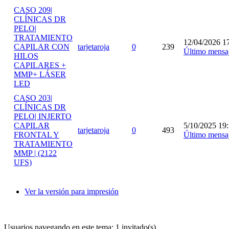
CASO 209|
CLÍNICAS DR
PELO|
TRATAMIENTO
12/04/2026 1
CAPILAR CON
tarjetaroja
0
239
Último mensa
HILOS
CAPILARES +
MMP+ LÁSER
LED
CASO 203|
CLÍNICAS DR
PELO| INJERTO
CAPILAR
5/10/2025 19
tarjetaroja
0
493
FRONTAL Y
Último mensa
TRATAMIENTO
MMP | (2122
UFS)
Ver la versión para impresión
Usuarios navegando en este tema: 1 invitado(s)