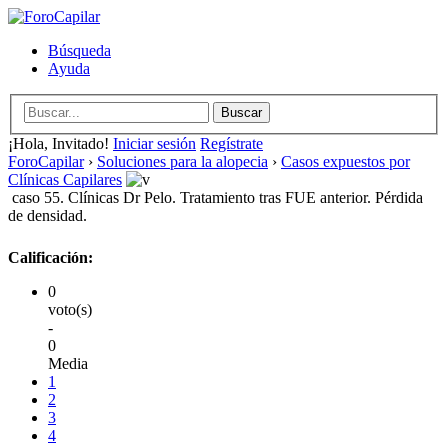
Búsqueda
Ayuda
¡Hola, Invitado!
Iniciar sesión
Regístrate
ForoCapilar
›
Soluciones para la alopecia
›
Casos expuestos por
Clínicas Capilares
caso 55. Clínicas Dr Pelo. Tratamiento tras FUE anterior. Pérdida
de densidad.
Calificación:
0
voto(s)
-
0
Media
1
2
3
4