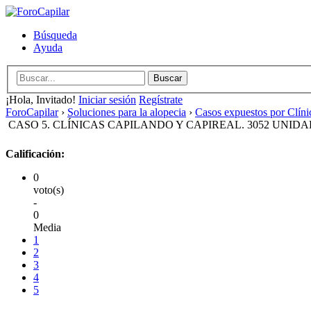
Búsqueda
Ayuda
¡Hola, Invitado!
Iniciar sesión
Regístrate
ForoCapilar
›
Soluciones para la alopecia
›
Casos expuestos por Clíni
CASO 5. CLÍNICAS CAPILANDO Y CAPIREAL. 3052 UNID
Calificación:
0
voto(s)
-
0
Media
1
2
3
4
5