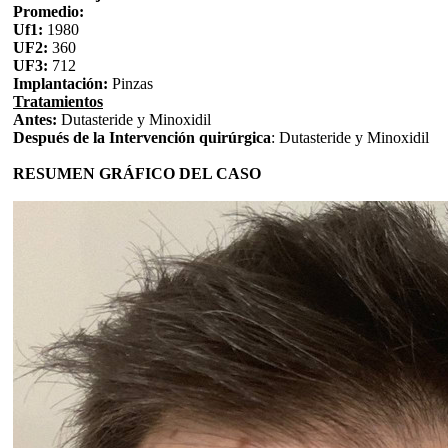
Promedio:
Uf1:
1980
UF2:
360
UF3:
712
Implantación:
Pinzas
Tratamientos
Antes:
Dutasteride y Minoxidil
Después de la Intervención quirúrgica
: Dutasteride y Minoxidil
RESUMEN GRÁFICO DEL CASO