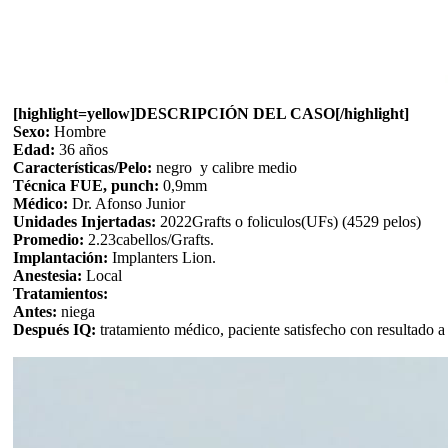
[highlight=yellow]DESCRIPCIÓN DEL CASO[/highlight]
Sexo:
Hombre
Edad:
36 años
Características/Pelo:
negro y calibre medio
Técnica FUE, punch:
0,9mm
Médico:
Dr. Afonso Junior
Unidades Injertadas:
2022Grafts o foliculos(UFs) (4529 pelos)
Promedio:
2.23cabellos/Grafts.
Implantación:
Implanters Lion.
Anestesia:
Local
Tratamientos:
Antes:
niega
Después IQ:
tratamiento médico, paciente satisfecho con resultado a