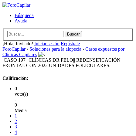
Búsqueda
Ayuda
¡Hola, Invitado!
Iniciar sesión
Regístrate
ForoCapilar
›
Soluciones para la alopecia
›
Casos expuestos por
Clínicas Capilares
CASO 197|| CLÍNICAS DR PELO|| REDENSIFICACIÓN
FRONTAL CON 2022 UNIDADES FOLICULARES.
Calificación:
0
voto(s)
-
0
Media
1
2
3
4