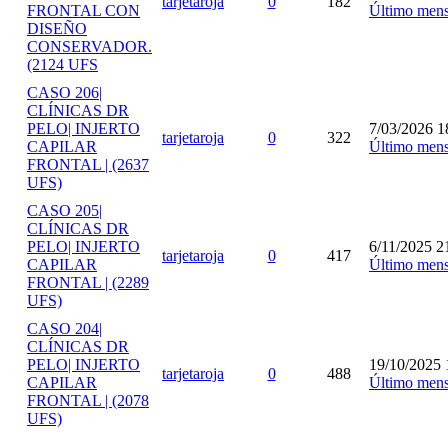
tarjetaroja
0
182
FRONTAL CON
Último mens
DISEÑO
CONSERVADOR.
(2124 UFS
CASO 206|
CLÍNICAS DR
PELO| INJERTO
7/03/2026 1
tarjetaroja
0
322
CAPILAR
Último mens
FRONTAL | (2637
UFS)
CASO 205|
CLÍNICAS DR
PELO| INJERTO
6/11/2025 2
tarjetaroja
0
417
CAPILAR
Último mens
FRONTAL | (2289
UFS)
CASO 204|
CLÍNICAS DR
PELO| INJERTO
19/10/2025 
tarjetaroja
0
488
CAPILAR
Último mens
FRONTAL | (2078
UFS)