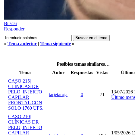
Buscar
Responder
«
Tema anterior
|
Tema siguiente
»
Posibles temas similares…
Tema
Autor
Respuestas
Vistas
Último
CASO 215|
CLÍNICAS DR
PELO| INJERTO
13/07/2026 
tarjetaroja
0
71
CAPILAR
Último mens
FRONTAL CON
SOLO 1760 UFS.
CASO 210|
CLÍNICAS DR
PELO| INJERTO
CAPILAR
1/05/2026 1