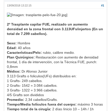
13/09/2018 13:22:15
#1
2º Trasplante capilar FUE, realizado un aumento
densidad en la zona frontal con 3.113UFs/injertos (En un
total de 7.299 cabellos).
Sexo:
Hombre
Edad:
40 años
Características/Pelo:
rubio, calibre medio.
Plan Quirúrgico:
Restauración con aumento de densidad
frontal, 1 día de intervención, con la Técnica FUE, punch:
0,8mm
Médico:
Dr Afonso Junior
3.113 Grafts o foliculos(UFs) distribuidos en:
1 Grafts- 249 cabellos.
2 Grafts- 1542 = 3.084 cabellos.
3 Grafts- 1322 = 3.966 cabellos.
4/5 Grafts son divididos
Promedio:
2,34 cabellos/Grafts.
Tiempo/Media folículos fuera del cuerpo:
máximo 3 horas
Tiempo total de la cirugía:
2 días /inicio 10 – 14h / 1h