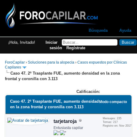
Búsqueda
Ayuda
¡Hola, Invitado!
Iniciar
sesión
Regístrate
ForoCapilar
›
Soluciones para la alopecia
›
Casos expuestos por Clínicas
Capilares
Caso 47. 2º Trasplante FUE, aumento densidad en la zona
frontal y coronilla con 3.113
Calificación:
Caso 47. 2º Trasplante FUE, aumento densidad
Modo compacto
en la zona frontal y coronilla con 3.113
Mensajes: 235
tarjetaroja
Temas: 217
Registro en: Nov 2017
Entusiasta capilar