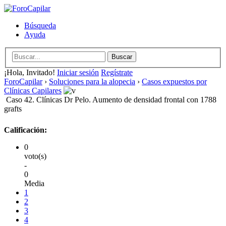
Búsqueda
Ayuda
¡Hola, Invitado!
Iniciar sesión
Regístrate
ForoCapilar
›
Soluciones para la alopecia
›
Casos expuestos por
Clínicas Capilares
Caso 42. Clínicas Dr Pelo. Aumento de densidad frontal con 1788
grafts
Calificación:
0
voto(s)
-
0
Media
1
2
3
4