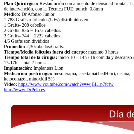
Plan Quirúrgico:
Restauración con aumento de densidad frontal, 1 
de intervención, con la Técnica FUE, punch: 0,8mm
Médico:
Dr Afonso Junior
1.788 Grafts o folículos(UFs) distribuidos en:
1 Grafts- 208 cabellos.
2 Grafts- 836 = 1672 cabellos.
3 Grafts- 744 = 2232 cabellos.
4/5 Grafts son divididos
Promedio:
2,30cabellos/Grafts.
Tiempo/Media folículos fuera del cuerpo:
máximo 3 horas
Tiempo total de la cirugía:
inicio 10 – 14h / 1h comida y descanso 
15-17h = total 7 horas
Implantación:
Implanters Lion.
Medicación postcirugía:
mesoterapia, lasertapia(LedHair), cistina,
ketoconazol, minoxidil 5%.
Video:
https://www.youtube.com/watch?v=wjBL1p7fcfw
http://www.DrPelo.es