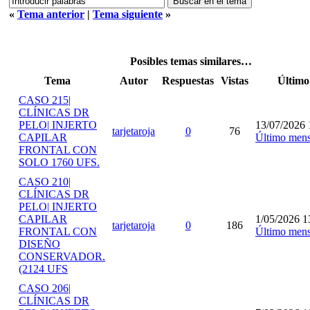
«
Tema anterior
|
Tema siguiente
»
Posibles temas similares…
Tema
Autor
Respuestas
Vistas
Último
CASO 215|
CLÍNICAS DR
PELO| INJERTO
13/07/2026 
tarjetaroja
0
76
CAPILAR
Último mens
FRONTAL CON
SOLO 1760 UFS.
CASO 210|
CLÍNICAS DR
PELO| INJERTO
CAPILAR
1/05/2026 1
tarjetaroja
0
186
FRONTAL CON
Último mens
DISEÑO
CONSERVADOR.
(2124 UFS
CASO 206|
CLÍNICAS DR