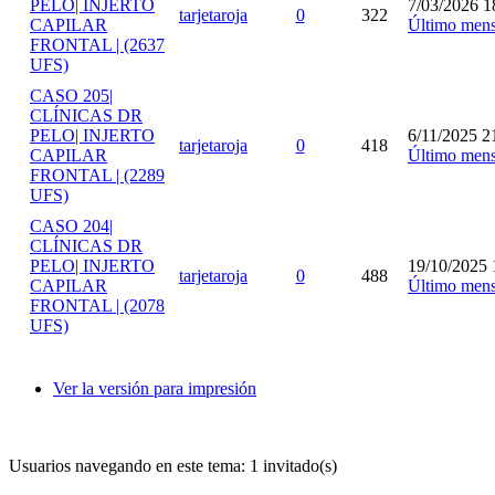
PELO| INJERTO
7/03/2026 1
tarjetaroja
0
322
CAPILAR
Último mens
FRONTAL | (2637
UFS)
CASO 205|
CLÍNICAS DR
PELO| INJERTO
6/11/2025 2
tarjetaroja
0
418
CAPILAR
Último mens
FRONTAL | (2289
UFS)
CASO 204|
CLÍNICAS DR
PELO| INJERTO
19/10/2025 
tarjetaroja
0
488
CAPILAR
Último mens
FRONTAL | (2078
UFS)
Ver la versión para impresión
Usuarios navegando en este tema: 1 invitado(s)