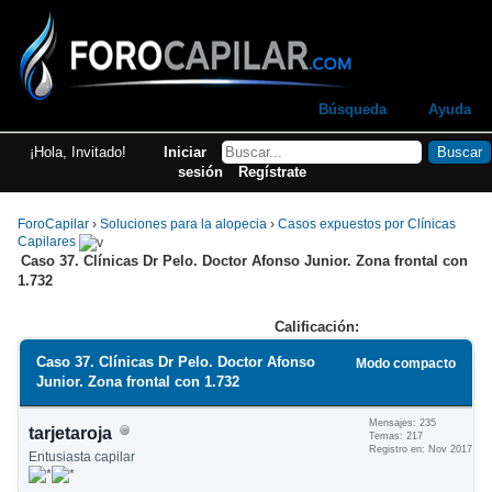
Búsqueda
Ayuda
¡Hola, Invitado!
Iniciar
sesión
Regístrate
ForoCapilar
›
Soluciones para la alopecia
›
Casos expuestos por Clínicas
Capilares
Caso 37. Clínicas Dr Pelo. Doctor Afonso Junior. Zona frontal con
1.732
Calificación:
Caso 37. Clínicas Dr Pelo. Doctor Afonso
Modo compacto
Junior. Zona frontal con 1.732
Mensajes: 235
tarjetaroja
Temas: 217
Registro en: Nov 2017
Entusiasta capilar