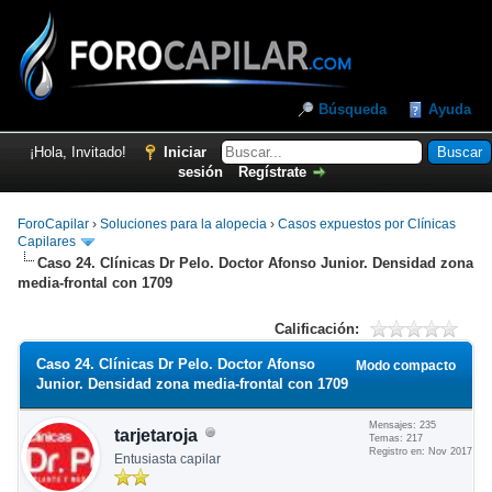
Búsqueda
Ayuda
¡Hola, Invitado!
Iniciar
sesión
Regístrate
ForoCapilar
›
Soluciones para la alopecia
›
Casos expuestos por Clínicas
Capilares
Caso 24. Clínicas Dr Pelo. Doctor Afonso Junior. Densidad zona
media-frontal con 1709
Calificación:
Caso 24. Clínicas Dr Pelo. Doctor Afonso
Modo compacto
Junior. Densidad zona media-frontal con 1709
Mensajes: 235
tarjetaroja
Temas: 217
Registro en: Nov 2017
Entusiasta capilar