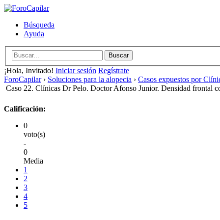
Búsqueda
Ayuda
¡Hola, Invitado!
Iniciar sesión
Regístrate
ForoCapilar
›
Soluciones para la alopecia
›
Casos expuestos por Clíni
Caso 22. Clínicas Dr Pelo. Doctor Afonso Junior. Densidad frontal c
Calificación:
0
voto(s)
-
0
Media
1
2
3
4
5