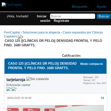
Búsqueda
Ayuda
¡Hola, Invitado!
Iniciar
sesión
Regístrate
ForoCapilar
›
Soluciones para la alopecia
›
Casos expuestos por Clínicas
Capilares
CASO 125 ||CLÍNICAS DR PELO|| DENSIDAD FRONTAL Y PELO
FINO. 1680 GRAFTS.
Calificación:
CASO 125 ||CLÍNICAS DR PELO|| DENSIDAD
Modo compacto
FRONTAL Y PELO FINO. 1680 GRAFTS.
Mensajes: 235
tarjetaroja
Temas: 217
Registro en: Nov 2017
Entusiasta capilar
30/01/2020 20:44:05
#1