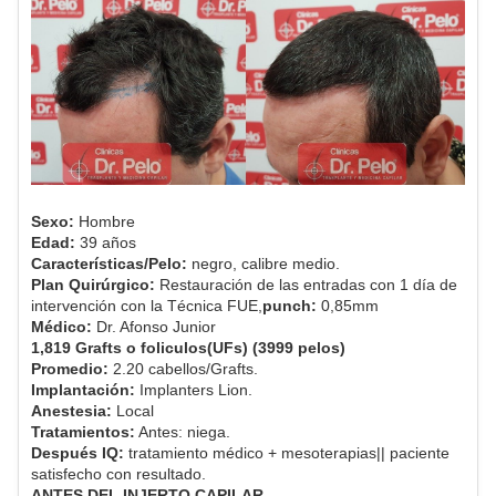
Sexo:
Hombre
Edad:
39 años
Características/Pelo:
negro, calibre medio.
Plan Quirúrgico:
Restauración de las entradas con 1 día de
intervención con la Técnica FUE,
punch:
0,85mm
Médico:
Dr. Afonso Junior
1,819 Grafts o foliculos(UFs) (3999 pelos)
Promedio:
2.20 cabellos/Grafts.
Implantación:
Implanters Lion.
Anestesia:
Local
Tratamientos:
Antes: niega.
Después IQ:
tratamiento médico + mesoterapias|| paciente
satisfecho con resultado.
ANTES DEL INJERTO CAPILAR