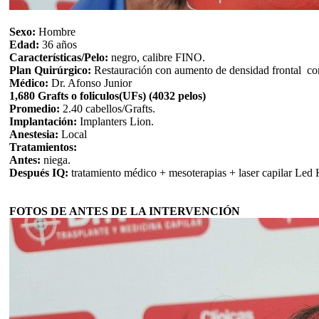
Sexo:
Hombre
Edad:
36 años
Características/Pelo:
negro, calibre FINO.
Plan Quirúrgico:
Restauración con aumento de densidad frontal con
Médico:
Dr. Afonso Junior
1,680 Grafts o foliculos(UFs) (4032 pelos)
Promedio:
2.40 cabellos/Grafts.
Implantación:
Implanters Lion.
Anestesia:
Local
Tratamientos:
Antes:
niega.
Después IQ:
tratamiento médico + mesoterapias + laser capilar Led 
FOTOS DE ANTES DE LA INTERVENCIÓN