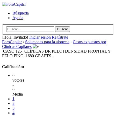
Búsqueda
Ayuda
¡Hola, Invitado!
Iniciar sesión
Regístrate
ForoCapilar
›
Soluciones para la alopecia
›
Casos expuestos por
Clínicas Capilares
CASO 125 ||CLÍNICAS DR PELO|| DENSIDAD FRONTAL Y
PELO FINO. 1680 GRAFTS.
Calificación:
0
voto(s)
-
0
Media
1
2
3
4