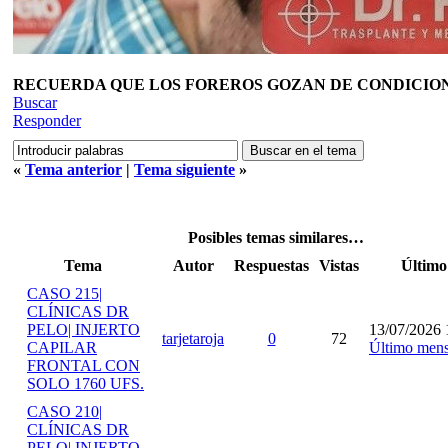
RECUERDA QUE LOS FOREROS GOZAN DE CONDICIONES
Buscar
Responder
«
Tema anterior
|
Tema siguiente
»
Posibles temas similares…
Tema
Autor
Respuestas
Vistas
Último
CASO 215|
CLÍNICAS DR
PELO| INJERTO
13/07/2026 
tarjetaroja
0
72
CAPILAR
Último mens
FRONTAL CON
SOLO 1760 UFS.
CASO 210|
CLÍNICAS DR
PELO| INJERTO