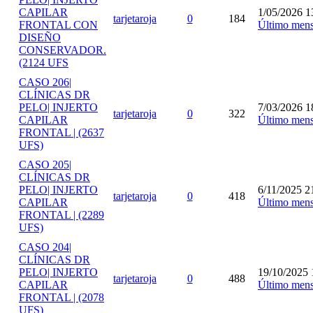
CAPILAR
1/05/2026 1
tarjetaroja
0
184
FRONTAL CON
Último mens
DISEÑO
CONSERVADOR.
(2124 UFS
CASO 206|
CLÍNICAS DR
PELO| INJERTO
7/03/2026 1
tarjetaroja
0
322
CAPILAR
Último mens
FRONTAL | (2637
UFS)
CASO 205|
CLÍNICAS DR
PELO| INJERTO
6/11/2025 2
tarjetaroja
0
418
CAPILAR
Último mens
FRONTAL | (2289
UFS)
CASO 204|
CLÍNICAS DR
PELO| INJERTO
19/10/2025 
tarjetaroja
0
488
CAPILAR
Último mens
FRONTAL | (2078
UFS)