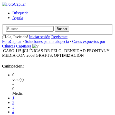
Búsqueda
Ayuda
¡Hola, Invitado!
Iniciar sesión
Regístrate
ForoCapilar
›
Soluciones para la alopecia
›
Casos expuestos por
Clínicas Capilares
CASO 115 ||CLÍNICAS DR PELO|| DENSIDAD FRONTAL Y
MEDIA CON 2068 GRAFTS. OPTIMIZACIÓN
Calificación:
0
voto(s)
-
0
Media
1
2
3
4