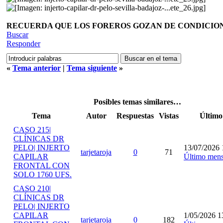
RECUERDA QUE LOS FOREROS GOZAN DE CONDICIONE
Buscar
Responder
«
Tema anterior
|
Tema siguiente
»
Posibles temas similares…
Tema
Autor
Respuestas
Vistas
Último
CASO 215|
CLÍNICAS DR
PELO| INJERTO
13/07/2026 
tarjetaroja
0
71
CAPILAR
Último mens
FRONTAL CON
SOLO 1760 UFS.
CASO 210|
CLÍNICAS DR
PELO| INJERTO
CAPILAR
1/05/2026 1
tarjetaroja
0
182