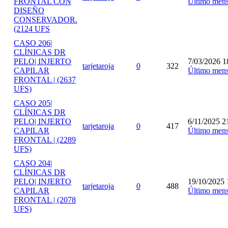
FRONTAL CON
Último mens
DISEÑO
CONSERVADOR.
(2124 UFS
CASO 206|
CLÍNICAS DR
PELO| INJERTO
7/03/2026 1
tarjetaroja
0
322
CAPILAR
Último mens
FRONTAL | (2637
UFS)
CASO 205|
CLÍNICAS DR
PELO| INJERTO
6/11/2025 2
tarjetaroja
0
417
CAPILAR
Último mens
FRONTAL | (2289
UFS)
CASO 204|
CLÍNICAS DR
PELO| INJERTO
19/10/2025 
tarjetaroja
0
488
CAPILAR
Último mens
FRONTAL | (2078
UFS)