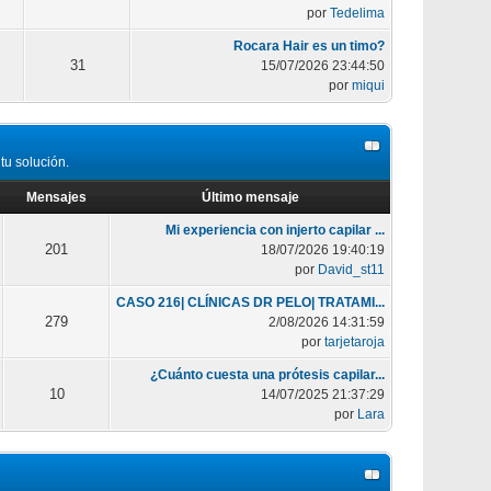
por
Tedelima
Rocara Hair es un timo?
31
15/07/2026 23:44:50
por
miqui
tu solución.
Mensajes
Último mensaje
Mi experiencia con injerto capilar ...
201
18/07/2026 19:40:19
por
David_st11
CASO 216| CLÍNICAS DR PELO| TRATAMI...
279
2/08/2026 14:31:59
por
tarjetaroja
¿Cuánto cuesta una prótesis capilar...
10
14/07/2025 21:37:29
por
Lara