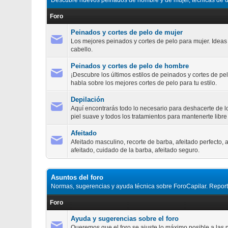
Descubre nuevos peinados de hombre y de mujer, técnicas de dep
Foro
Peinados y cortes de pelo de mujer
Los mejores peinados y cortes de pelo para mujer. Ideas 
cabello.
Peinados y cortes de pelo de hombre
¡Descubre los últimos estilos de peinados y cortes de p
habla sobre los mejores cortes de pelo para tu estilo.
Depilación
Aquí encontrarás todo lo necesario para deshacerte de 
piel suave y todos los tratamientos para mantenerte libre 
Afeitado
Afeitado masculino, recorte de barba, afeitado perfecto, 
afeitado, cuidado de la barba, afeitado seguro.
Asuntos del foro
Normas, sugerencias y ayuda técnica sobre ForoCapilar. Report
Foro
Ayuda y sugerencias sobre el foro
Queremos que el foro se ajuste lo máximo posible a las