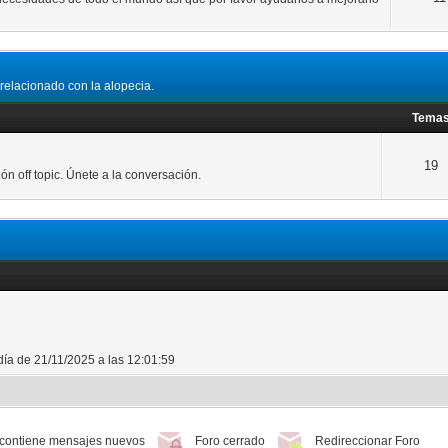
 relacionado con la alopecia.
Tema
19
n off topic. Únete a la conversación.
día de 21/11/2025 a las 12:01:59
 contiene mensajes nuevos
Foro cerrado
Redireccionar Foro