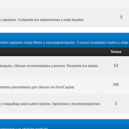
5
capilares. Comparte tus experiencias y evita fraudes.
jertos capilares hasta fibras y nanopigmentación. Conoce resultados reales y elige 
Temas
53
y después, clínicas recomendadas y precios. Resuelve tus dudas
245
amientos presentados por clínicas en ForoCapilar.
3
 y maquillaje para cubrir calvicie. Opiniones y recomendaciones