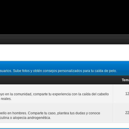
suarios. Sube fotos y obtén consejos personalizados para tu caída de pelo.
Tem
1
yo en la comunidad, comparte tu experiencia con la caída del cabello
 reales.
2
bello en hombres. Comparte tu caso, plantea tus dudas y conoce
sculina o alopecia androgenética.