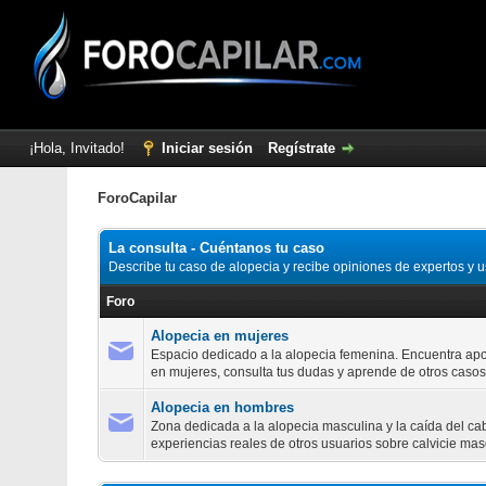
¡Hola, Invitado!
Iniciar sesión
Regístrate
ForoCapilar
ForoCapilar
La consulta - Cuéntanos tu caso
Describe tu caso de alopecia y recibe opiniones de expertos y u
Foro
Alopecia en mujeres
Espacio dedicado a la alopecia femenina. Encuentra apo
en mujeres, consulta tus dudas y aprende de otros casos
Alopecia en hombres
Zona dedicada a la alopecia masculina y la caída del ca
experiencias reales de otros usuarios sobre calvicie ma