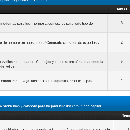
ilación y el afeitado perfecto.
Temas
8
modernas para lucir hermosa, con estilos para todo tipo de
2
elo de hombre en nuestro foro! Comparte consejos de expertos y
6
los vellos no deseados. Consejos y trucos sobre cómo mantener la
de vellos.
1
afeitado con navaja, afeitado con maquinilla, productos para
a problemas y colabora para mejorar nuestra comunidad capilar.
Tem
11
 necesidades de todo el mundo así que por favor ayúdanos a mejorarlo