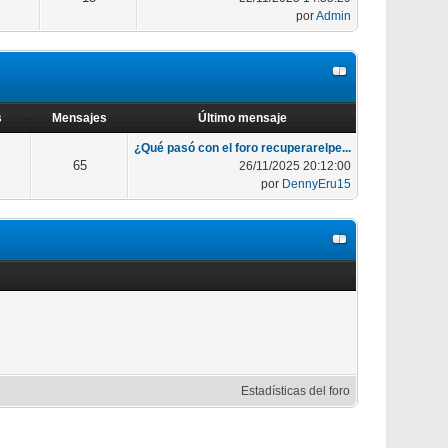
por
Admin
s
Mensajes
Último mensaje
¿Qué pasó con el foro recuperarelpe...
65
26/11/2025 20:12:00
por
DennyEru15
Estadísticas del foro