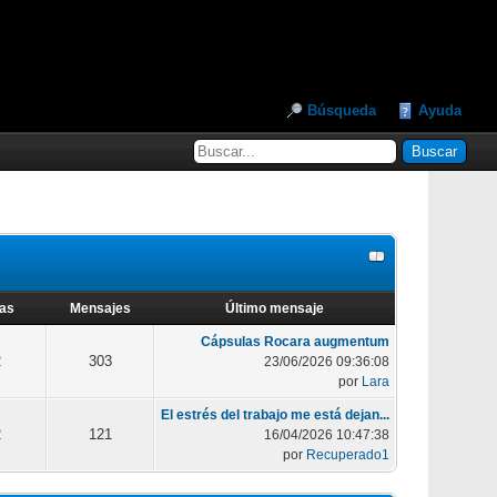
Búsqueda
Ayuda
as
Mensajes
Último mensaje
Cápsulas Rocara augmentum
2
303
23/06/2026 09:36:08
por
Lara
El estrés del trabajo me está dejan...
2
121
16/04/2026 10:47:38
por
Recuperado1