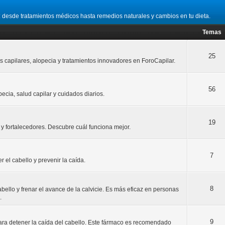
 desde tratamientos médicos hasta remedios naturales y cambios en tu dieta.
Temas
25
os capilares, alopecia y tratamientos innovadores en ForoCapilar.
56
cia, salud capilar y cuidados diarios.
19
y fortalecedores. Descubre cuál funciona mejor.
7
el cabello y prevenir la caída.
8
abello y frenar el avance de la calvicie. Es más eficaz en personas
.
9
para detener la caída del cabello. Este fármaco es recomendado