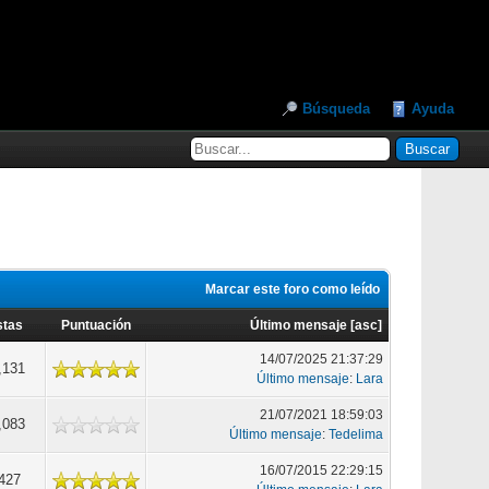
Búsqueda
Ayuda
Marcar este foro como leído
stas
Puntuación
Último mensaje
[
asc
]
14/07/2025 21:37:29
,131
Último mensaje
:
Lara
21/07/2021 18:59:03
,083
Último mensaje
:
Tedelima
16/07/2015 22:29:15
427