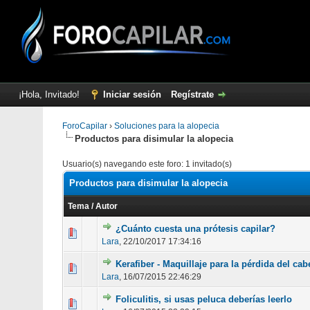
¡Hola, Invitado!
Iniciar sesión
Regístrate
ForoCapilar
›
Soluciones para la alopecia
Productos para disimular la alopecia
Productos para disimular la alopecia
Usuario(s) navegando este foro: 1 invitado(s)
Productos para disimular la alopecia
Tema
/
Autor
¿Cuánto cuesta una prótesis capilar?
1 vot
Lara
,
22/10/2017 17:34:16
Kerafiber - Maquillaje para la pérdida del cab
0 voto(s) - 
Lara
,
16/07/2015 22:46:29
Foliculitis, si usas peluca deberías leerlo
1 vot