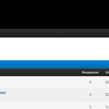
Respuestas
Vi
o(s) - Media 5 de 5
1
2
3
4
5
4
12
ello!
Media 0 de 5
1
2
3
4
5
3
12
o(s) - Media 5 de 5
1
2
3
4
5
0
5,