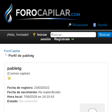
Búsqueda
Ayuda
¡Hola, Invitado!
Iniciar
sesión
Regístrate
ForoCapilar
Perfil de pabletg
Perfil de pabletg
pabletg
(Curioso capilar)
Fecha de registro:
23/03/2022
Fecha de nacimiento:
No especificado
Hora local:
7/08/2026 en 18:10:43
Estado:
Sin conexión