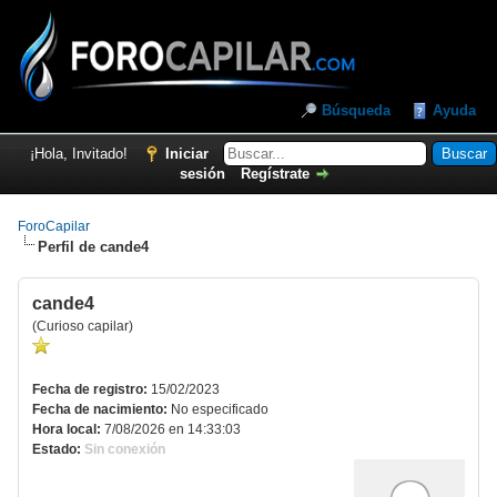
Búsqueda
Ayuda
¡Hola, Invitado!
Iniciar
sesión
Regístrate
ForoCapilar
Perfil de cande4
Perfil de cande4
cande4
(Curioso capilar)
Fecha de registro:
15/02/2023
Fecha de nacimiento:
No especificado
Hora local:
7/08/2026 en 14:33:03
Estado:
Sin conexión