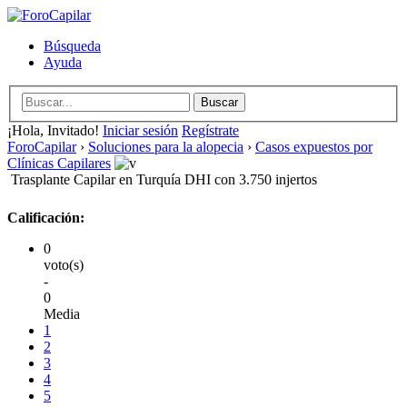
Búsqueda
Ayuda
¡Hola, Invitado!
Iniciar sesión
Regístrate
ForoCapilar
›
Soluciones para la alopecia
›
Casos expuestos por
Clínicas Capilares
Trasplante Capilar en Turquía DHI con 3.750 injertos
Calificación:
0
voto(s)
-
0
Media
1
2
3
4
5