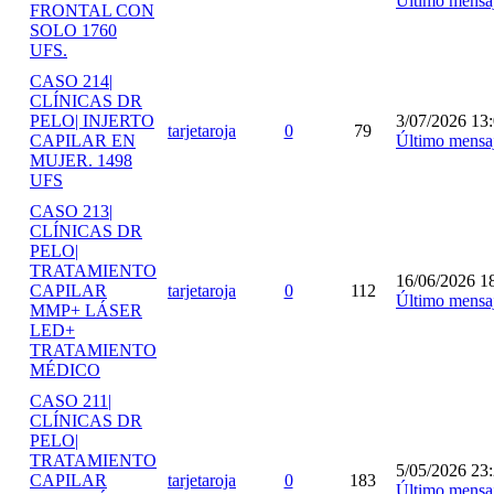
Último mensa
FRONTAL CON
SOLO 1760
UFS.
CASO 214|
CLÍNICAS DR
PELO| INJERTO
3/07/2026 13
tarjetaroja
0
79
CAPILAR EN
Último mensa
MUJER. 1498
UFS
CASO 213|
CLÍNICAS DR
PELO|
TRATAMIENTO
16/06/2026 1
CAPILAR
tarjetaroja
0
112
Último mensa
MMP+ LÁSER
LED+
TRATAMIENTO
MÉDICO
CASO 211|
CLÍNICAS DR
PELO|
TRATAMIENTO
5/05/2026 23
CAPILAR
tarjetaroja
0
183
Último mensa