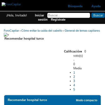
Búsqueda
Ayuda
¡Hola, Invitado!
Iniciar
sesión
Regístrate
ForoCapilar
›
Cómo evitar la caída del cabello
›
General de temas capilares
Recomendar hospital turco
Calificación:
0
voto(s)
-
0
Media
1
2
3
4
5
Recomendar hospital turco
Modo compacto