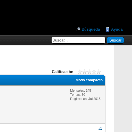
Búsqueda
Ayuda
Calificación:
Modo compacto
Mensajes: 145
Temas: 50
Registro en: Jul 2015
#1