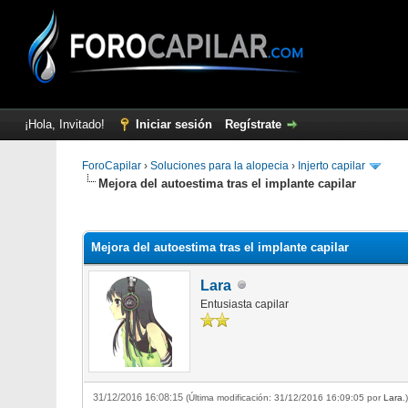
¡Hola, Invitado!
Iniciar sesión
Regístrate
ForoCapilar
›
Soluciones para la alopecia
›
Injerto capilar
Mejora del autoestima tras el implante capilar
0 voto(s) - 0 Media
1
2
3
4
5
Mejora del autoestima tras el implante capilar
Lara
Entusiasta capilar
31/12/2016 16:08:15
(Última modificación: 31/12/2016 16:09:05 por
Lara
.)