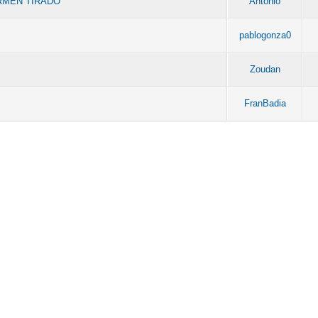
CARMEN TIRADO
Antonio
pablogonza0
Zoudan
FranBadia