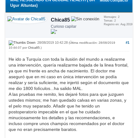
Modo compacto
Ugur Altuntas)
Mensajes: 2
Chica85
Temas: 2
Registro en: Aug 2019
Curioso capilar
28/08/2019 10:42:28
#1
(Última modificación: 28/08/2019
10:44:07 por
Chica85
.)
He ido a Turquía con toda la ilusión del mundo a realizarme
una intervención, quería realizarme bajada de la linea frontal,
ya que mi frente es ancha de nacimiento. El doctor me
aseguró que en mi caso en única intervención se podía
realizar y sería suficiente, me injertó según el documento que
me dio 1800 folículos...ha salido MAL.
A las pruebas me remito, les dejaré fotos para que juzguen
ustedes mismos; me han quedado calvas en varias zonas, y
el pelo muy separado. Añadir que he tenido un
postoperatorio impecable en el que he cuidado
minuciosamente los detalles y las recomendaciones, e
incluso compre unos champús recomendados por el doctor
que no eran precisamente baratos.