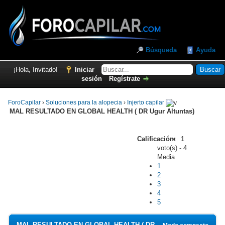
Búsqueda
Ayuda
¡Hola, Invitado!
Iniciar
sesión
Regístrate
ForoCapilar
›
Soluciones para la alopecia
›
Injerto capilar
MAL RESULTADO EN GLOBAL HEALTH ( DR Ugur Altuntas)
Calificación:
1
voto(s) - 4
Media
1
2
3
4
5
MAL RESULTADO EN GLOBAL HEALTH ( DR