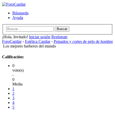
Búsqueda
Ayuda
¡Hola, Invitado!
Iniciar sesión
Regístrate
ForoCapilar
›
Estética Capilar
›
Peinados y cortes de pelo de hombre
Los mejores barberos del mundo
Calificación:
0
voto(s)
-
0
Media
1
2
3
4
5