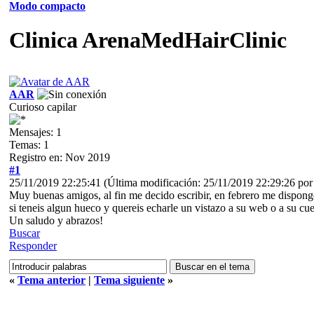
Modo compacto
Clinica ArenaMedHairClinic
AAR
Curioso capilar
Mensajes: 1
Temas: 1
Registro en: Nov 2019
#1
25/11/2019 22:25:41
(Última modificación: 25/11/2019 22:29:26 po
Muy buenas amigos, al fin me decido escribir, en febrero me dispongo
si teneis algun hueco y quereis echarle un vistazo a su web o a su cu
Un saludo y abrazos!
Buscar
Responder
«
Tema anterior
|
Tema siguiente
»