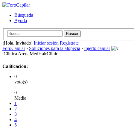
Búsqueda
Ayuda
¡Hola, Invitado!
Iniciar sesión
Regístrate
ForoCapilar
›
Soluciones para la alopecia
›
Injerto capilar
Clinica ArenaMedHairClinic
Calificación:
0
voto(s)
-
0
Media
1
2
3
4
5