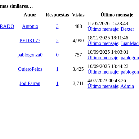
emas similares…
Autor
Respuestas
Vistas
Último mensaje
11/05/2026 15:28:49
 TIRADO
Antonio
3
488
Último mensaje
:
Dexter
18/12/2025 18:11:46
PEDRI 77
2
4,990
Último mensaje
:
JuanMad
10/09/2025 14:03:01
pablogonza0
0
757
Último mensaje
:
pablogon
10/09/2025 13:44:23
QuieroPelos
1
3,425
Último mensaje
:
pablogon
4/07/2023 00:43:26
JodiFarran
1
3,711
Último mensaje
:
Admin