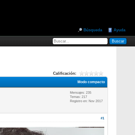
Búsqueda
Ayuda
Calificación:
Modo compacto
Mensajes: 235
Temas: 217
Registro en: Nov 2017
#1