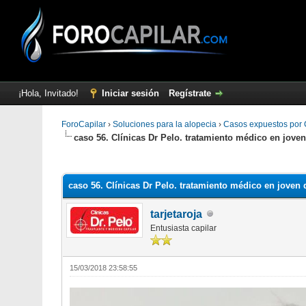
¡Hola, Invitado!
Iniciar sesión
Regístrate
ForoCapilar
›
Soluciones para la alopecia
›
Casos expuestos por C
caso 56. Clínicas Dr Pelo. tratamiento médico en joven
0 voto(s) - 0 Media
1
2
3
4
5
caso 56. Clínicas Dr Pelo. tratamiento médico en joven 
tarjetaroja
Entusiasta capilar
15/03/2018 23:58:55