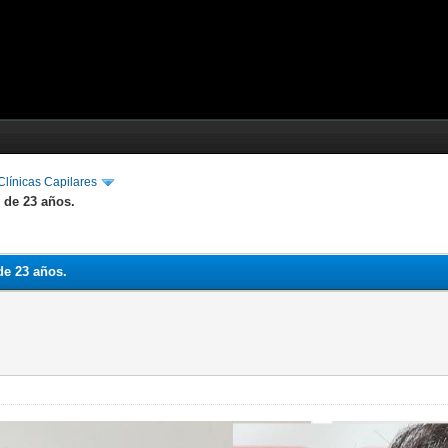
línicas Capilares
 de 23 años.
de 23 años.