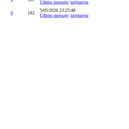
Último mensaje
:
tarjetaroja
5/05/2026 23:25:48
0
182
Último mensaje
:
tarjetaroja