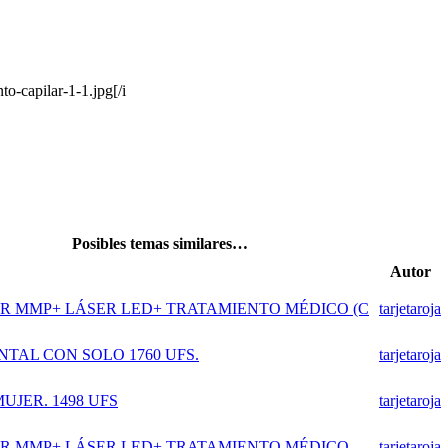
to-capilar-1-1.jpg[/i
Posibles temas similares…
Autor
LAR MMP+ LÁSER LED+ TRATAMIENTO MÉDICO (C
tarjetaroja
NTAL CON SOLO 1760 UFS.
tarjetaroja
UJER. 1498 UFS
tarjetaroja
LAR MMP+ LÁSER LED+ TRATAMIENTO MÉDICO
tarjetaroja