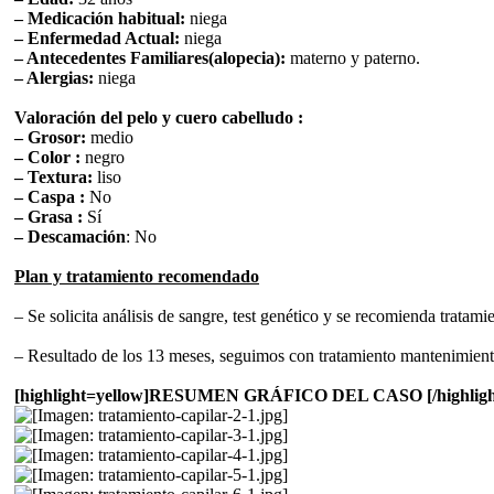
– Medicación habitual:
niega
– Enfermedad Actual:
niega
– Antecedentes Familiares(alopecia):
materno y paterno.
– Alergias:
niega
Valoración del pelo y cuero cabelludo :
– Grosor:
medio
– Color :
negro
– Textura:
liso
– Caspa :
No
– Grasa :
Sí
– Descamación
: No
Plan y tratamiento recomendado
– Se solicita análisis de sangre, test genético y se recomienda trat
– Resultado de los 13 meses, seguimos con tratamiento mantenimient
[highlight=yellow]RESUMEN GRÁFICO DEL CASO [/highligh