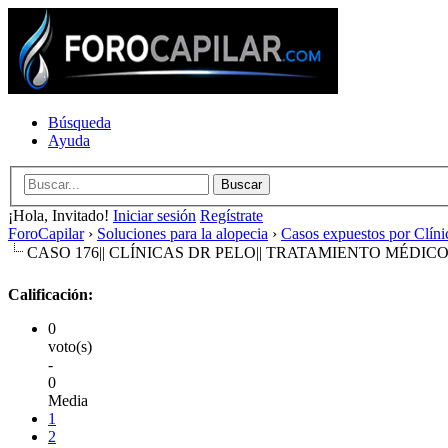
Búsqueda
Ayuda
¡Hola, Invitado!
Iniciar sesión
Regístrate
ForoCapilar
›
Soluciones para la alopecia
›
Casos expuestos por Clíni
CASO 176|| CLÍNICAS DR PELO|| TRATAMIENTO MÉDI
Calificación:
0
voto(s)
-
0
Media
1
2