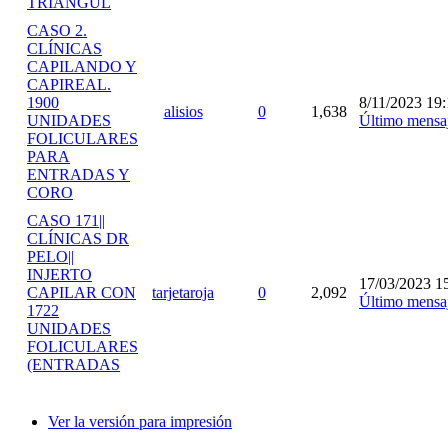
TRIÁNGUL
CASO 2.
CLÍNICAS
CAPILANDO Y
CAPIREAL.
1900
8/11/2023 19:
alisios
0
1,638
UNIDADES
Último mensa
FOLICULARES
PARA
ENTRADAS Y
CORO
CASO 171||
CLÍNICAS DR
PELO||
INJERTO
17/03/2023 1
CAPILAR CON
tarjetaroja
0
2,092
Último mensa
1722
UNIDADES
FOLICULARES
(ENTRADAS
Ver la versión para impresión