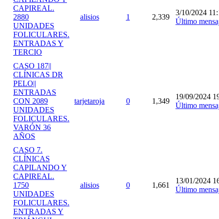
CAPIREAL.
3/10/2024 11:
2880
alisios
1
2,339
Último mensa
UNIDADES
FOLICULARES.
ENTRADAS Y
TERCIO
CASO 187||
CLÍNICAS DR
PELO||
ENTRADAS
19/09/2024 1
CON 2089
tarjetaroja
0
1,349
Último mensa
UNIDADES
FOLICULARES.
VARÓN 36
AÑOS
CASO 7.
CLÍNICAS
CAPILANDO Y
CAPIREAL.
13/01/2024 1
1750
alisios
0
1,661
Último mensa
UNIDADES
FOLICULARES.
ENTRADAS Y