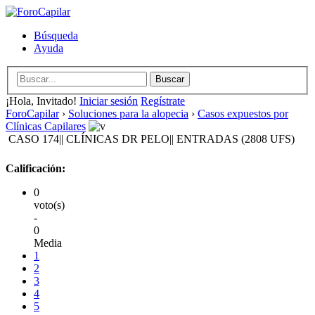
Búsqueda
Ayuda
¡Hola, Invitado!
Iniciar sesión
Regístrate
ForoCapilar
›
Soluciones para la alopecia
›
Casos expuestos por
Clínicas Capilares
CASO 174|| CLÍNICAS DR PELO|| ENTRADAS (2808 UFS)
Calificación:
0
voto(s)
-
0
Media
1
2
3
4
5