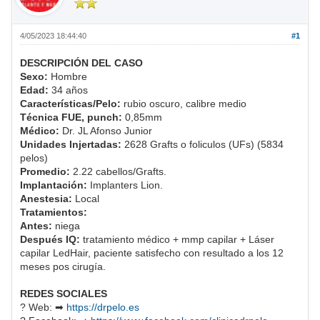
4/05/2023 18:44:40
#1
DESCRIPCIÓN DEL CASO
Sexo:
Hombre
Edad:
34 años
Características/Pelo:
rubio oscuro, calibre medio
Técnica FUE, punch:
0,85mm
Médico:
Dr. JL Afonso Junior
Unidades Injertadas:
2628 Grafts o foliculos (UFs) (5834
pelos)
Promedio:
2.22 cabellos/Grafts.
Implantación:
Implanters Lion.
Anestesia:
Local
Tratamientos:
Antes:
niega
Después IQ:
tratamiento médico + mmp capilar + Láser
capilar LedHair, paciente satisfecho con resultado a los 12
meses pos cirugía.
REDES SOCIALES
? Web: ➡
https://drpelo.es