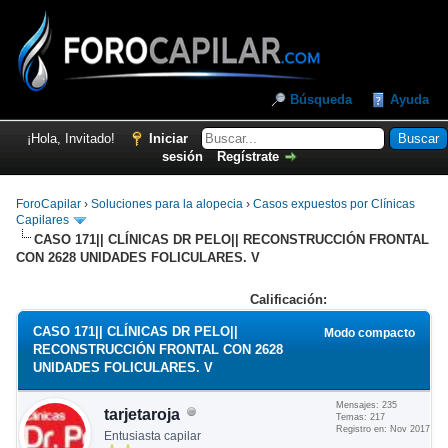
Búsqueda
Ayuda
¡Hola, Invitado!
Iniciar
sesión
Regístrate
ForoCapilar
›
Soluciones para la alopecia
›
Casos expuestos por Clínicas
Capilares
CASO 171|| CLÍNICAS DR PELO|| RECONSTRUCCIÓN FRONTAL
CON 2628 UNIDADES FOLICULARES. V
Calificación:
CASO 171|| CLÍNICAS DR PELO||
Modo compacto
RECONSTRUCCIÓN FRONTAL CON 2628
UNIDADES FOLICULARES. V
Mensajes: 235
tarjetaroja
Temas: 217
Registro en: Nov 2017
Entusiasta capilar