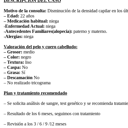
DESCRIPCIÓN DEL CASO
Motivo de la consulta:
Disminución de la densidad capilar en los úl
– Edad:
22 años
– Medicación habitual:
niega
-Enfermedad Actual:
niega
-Antecedentes Familiares(alopecia):
paterno y materno.
-Alergias:
niega
Valoración del pelo y cuero cabelludo:
– Grosor:
medio
– Color:
negro
– Textura:
liso
– Caspa:
No
– Grasa:
Sí
– Descamación
No
– No realizado tricograma
Plan y tratamiento recomendado
– Se solicita análisis de sangre, test genético y se recomienda tratam
– Resultado de los 6 meses, seguimos con tratamiento
– Revisión a los 3 / 6 / 9 /12 meses