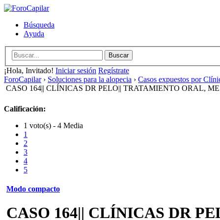
Búsqueda
Ayuda
¡Hola, Invitado!
Iniciar sesión
Regístrate
ForoCapilar
›
Soluciones para la alopecia
›
Casos expuestos por Clíni
CASO 164|| CLÍNICAS DR PELO|| TRATAMIENTO ORAL, M
Calificación:
1 voto(s) - 4 Media
1
2
3
4
5
Modo compacto
CASO 164|| CLÍNICAS DR P