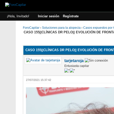
¡Hola, Invitado!
Iniciar sesión
Regístrate
ForoCapilar
›
Soluciones para la alopecia
›
Casos expuestos por C
CASO 155||CLÍNICAS DR PELO|| EVOLUCIÓN DE FRONT
0 voto(s) - 0 Media
1
2
3
4
5
CASO 155||CLÍNICAS DR PELO|| EVOLUCIÓN DE FRON
tarjetaroja
Entusiasta capilar
27/07/2021 15:37:42