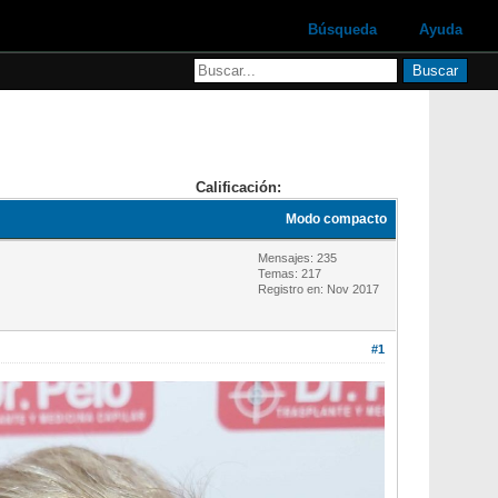
Búsqueda
Ayuda
Calificación:
Modo compacto
Mensajes: 235
Temas: 217
Registro en: Nov 2017
#1