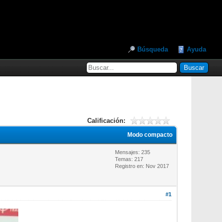
Búsqueda
Ayuda
Calificación:
Modo compacto
Mensajes: 235
Temas: 217
Registro en: Nov 2017
#1