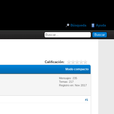
Búsqueda
Ayuda
Calificación:
Modo compacto
Mensajes: 235
Temas: 217
Registro en: Nov 2017
#1