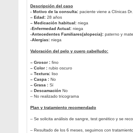
Descripción del caso
- Motivo de la consulta:
paciente viene a Clínicas Dr.
– Edad:
28 años
– Medicación habitual:
niega
-Enfermedad Actual:
niega
-Antecedentes Familiares(alopecia):
paterno y mate
-Alergias:
niega
Valoración del pelo y cuero cabelludo:
– Grosor :
fino
– Color :
rubio oscuro
– Textura:
liso
– Caspa :
No
– Grasa :
Sí
– Descamación
No
– No realizado tricograma
Plan y tratamiento recomendado
– Se solicita análisis de sangre, test genético y se r
– Resultado de los 6 meses, seguimos con tratamient