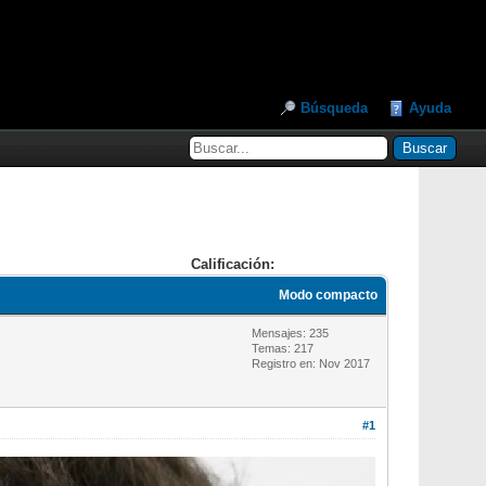
Búsqueda
Ayuda
Calificación:
Modo compacto
Mensajes: 235
Temas: 217
Registro en: Nov 2017
#1