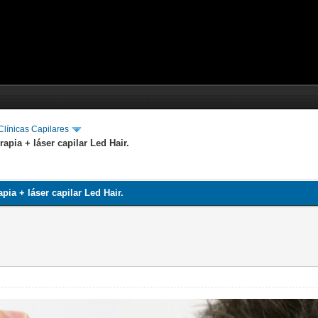
línicas Capilares
apia + láser capilar Led Hair.
ia + láser capilar Led Hair.