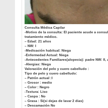
Consulta Médica Capilar
-Motivo de la consulta: El paciente acude a consul
tratamiento médico.
– Edad: 21 años
– NW: I
-Medicación habitual: Niega
-Enfermedad Actual: Niega
-Antecedentes Familiares(alopecia): padre NW: II,
-Alergias: Niega
Valoración del pelo y cuero cabelludo :
Tipo de pelo y cuero cabelludo:
– Patrón actual :I
– Grosor : medio
– Color : Negro
-Textura: Liso
– Caspa : No
– Grasa : Si(si dejas de lavar 2 dias)
– Descamación No