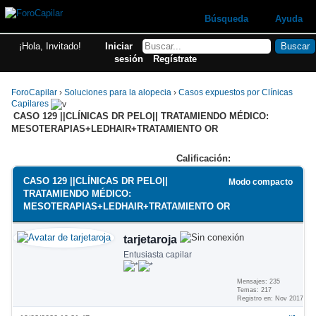
Búsqueda
Ayuda
¡Hola, Invitado!
Iniciar
sesión
Regístrate
ForoCapilar
›
Soluciones para la alopecia
›
Casos expuestos por Clínicas
Capilares
CASO 129 ||CLÍNICAS DR PELO|| TRATAMIENDO MÉDICO:
MESOTERAPIAS+LEDHAIR+TRATAMIENTO OR
Calificación:
CASO 129 ||CLÍNICAS DR PELO||
Modo compacto
TRATAMIENDO MÉDICO:
MESOTERAPIAS+LEDHAIR+TRATAMIENTO OR
tarjetaroja
Entusiasta capilar
Mensajes: 235
Temas: 217
Registro en: Nov 2017